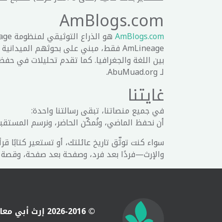
AmBlogs.com
AmBlogs.com
AmLineage فقط، مبني على بحوثهم الميد
لـ AbuMuad.org.
غايتنا
في جميع منصاتنا، تبقى رسالتنا واحدة:
أن نحفظ الماضي، ونُمكّن الحاضر، ونرسم المستقبل،
سواء كنت توثّق تاريخ عائلتك، أو تستعير كتابًا ق
والإرث—فردًا بعد فرد، وصفحة بعد صفحة، وقصة 
© 2026-2016 إرث أبي معاذ