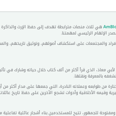
AmBl
هي ثلاث منصات مترابطة تهدف إلى حفظ الإرث والذاكرة و
صدر الإلهام الرئيسي لمهمتنا.
د الأفراد والمجتمعات على استكشاف أصولهم، وتوثيق تاريخهم، و
ًا لأبي معاذ، الذي قرأ أكثر من ألف كتاب خلال حياته وشارك في تأ
لشغفه بالمعرفة ونقلها.
ة من طوابعه وعملاته النادرة، التي جمعها على مدار أكثر من أربعين
يرية وقيمه الأخلاقية وأدوات تشجع الآخرين على حفظ تاريخ عائلات
فتوحة للجمهور، تتيح للمستخدمين بناء أشجار عائلية تفاعلية 