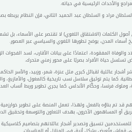
لمراجع والأحداث الرئيسية في حياته.
سلطان مراد و السلطان عبد الحميد الثاني، فإن النظام يربطه بصف
ي أصول الكلمات (الاشتقاق اللغوي) لا تقتصر على الأسماء، بل تشم
اريخ أسماء المدن، يوضح تطورها اللغوي والسياسي عبر العصور.
د والوفاة المفقودة، اعتمادًا على بيانات الأقارب، لسد الفجوات ا
ض تسلسل حياة الأفراد بصريًا على محور زمني متحرك.
اث في AmLineage على بناء ونشر أشجار عائلية لقبائل كبرى مثل عنزة، شمر، وزبيد، وا
ريطانية. كما يتم توثيق سلاسل نسب تاريخية كالمغول، والأمازيغ، وا
ية، وملوك فرنسا، وحكّام الأندلس. كما يجري تطوير وربط أنساب العد
م قد تم بناؤه بالفعل. ولهذا، تعمل المنصة على تطوير خوارزمية
فريق أو المساهمون الآخرون، بهدف التعاون والتوسعة وتحقيق الدقة
لحفظ الإرث بطريقة ملموسة، تتيح AmLineage للمستخدمين تنسيق وتصدير أشجار عائلاتهم بتص