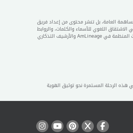
 التوثيقي لمنظومة AmLineage. بخلاف المنصات المفتوحة للتدوين، لا تتيح AmBlogs المساهمة العامة، بل تنشر محتوى من إعداد فريق
 في الاشتقاق اللغوي للأسماء والكلمات، والروابط
بين اللغة والجغرافيا. كما تقدم تحليلات في حفظ الإرث والتوثيق التاريخي. ويعمل AmBlogs كامتداد سردي للبيانات المنظمة في AmLineage والأرشيف التذكاري
 في هذه الرحلة المستمرة نحو توثيق الهوية