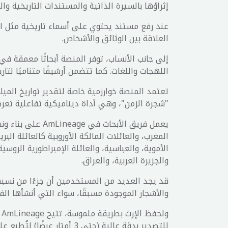
إثراؤها بالسيرة الذاتية والمستندات التاريخية وا
عند رفع مستند يحتوي على أسماء تاريخية مثل ال
العلاقة بين الوثائق والأشخاص.
إلى جانب الأنساب، توفر المنصة أبحاثًا معمقة ف
اللهجات واللغات. كما تتضمن أرشيفًا متناميًا لت
تعتمد المنصة خوارزمية خاصة لتقدير تواريخ الميلا
"شجرة الزمن"، وهي أداة ديناميكية تفاعلية تعر
يعمل فريق الأبح
المغرب، والعائلات المالكة الأوروبية كالعائلة الب
الأموية، والعباسية، والعائلة الإمبراطورية الروس
والجزيرة العربية، والعراق.
قد يجد العديد من المستخدمين أن جزءًا من نسبه
والأشجار الموجودة مسبقًا، سواء التي أنشأها ال
و
للتصدير بدقة عالية (حتى 3 أمتار عرضًا) لتُطبع على قماش وتُعرض بشكل أنيق في المنازل أو المناسبات.