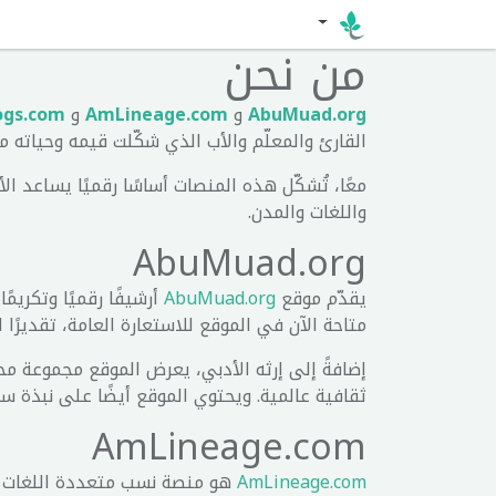
من نحن
AbuMuad.org
و
AmLineage.com
و
ogs.com
القارئ والمعلّم والأب الذي شكّلت قيمه وحياته م
معًا، تُشكّل هذه المنصات أساسًا رقميًا يساع
واللغات والمدن.
AbuMuad.org
يقدّم موقع
AbuMuad.org
أرشيفًا رقميًا وتكريم
متاحة الآن في الموقع للاستعارة العامة، تقديرًا 
إضافةً إلى إرثه الأدبي، يعرض الموقع مجموعة مختار
ثقافية عالمية. ويحتوي الموقع أيضًا على نبذة س
AmLineage.com
AmLineage.com
هو منصة نسب متعددة اللغات وم