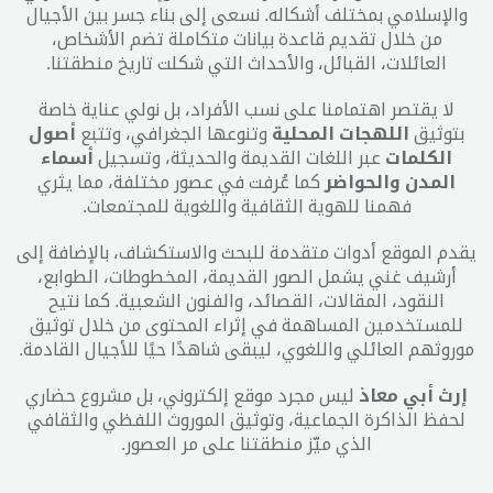
والإسلامي بمختلف أشكاله. نسعى إلى بناء جسر بين الأجيال
من خلال تقديم قاعدة بيانات متكاملة تضم الأشخاص،
العائلات، القبائل، والأحداث التي شكلت تاريخ منطقتنا.
لا يقتصر اهتمامنا على نسب الأفراد، بل نولي عناية خاصة
بتوثيق
اللهجات المحلية
وتنوعها الجغرافي، وتتبع
أصول
الكلمات
عبر اللغات القديمة والحديثة، وتسجيل
أسماء
المدن والحواضر
كما عُرفت في عصور مختلفة، مما يثري
فهمنا للهوية الثقافية واللغوية للمجتمعات.
يقدم الموقع أدوات متقدمة للبحث والاستكشاف، بالإضافة إلى
أرشيف غني يشمل الصور القديمة، المخطوطات، الطوابع،
النقود، المقالات، القصائد، والفنون الشعبية. كما نتيح
للمستخدمين المساهمة في إثراء المحتوى من خلال توثيق
موروثهم العائلي واللغوي، ليبقى شاهدًا حيًا للأجيال القادمة.
إرث أبي معاذ
ليس مجرد موقع إلكتروني، بل مشروع حضاري
لحفظ الذاكرة الجماعية، وتوثيق الموروث اللفظي والثقافي
الذي ميّز منطقتنا على مر العصور.