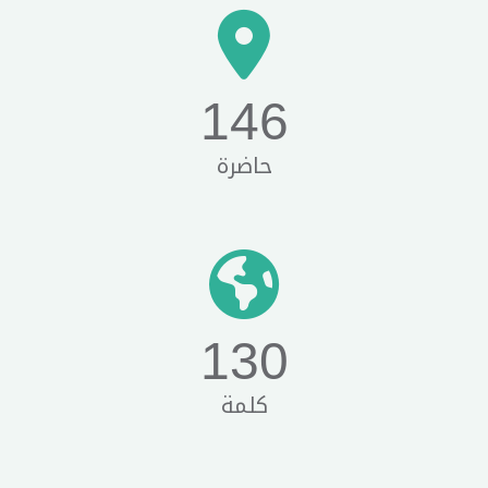
146
حاضرة
130
كلمة