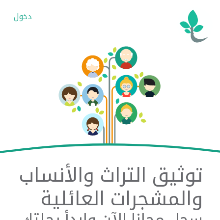
دخول
توثيق التراث والأنساب
والمشجرات العائلية
سجل مجانا الآن وابدأ رحلتك