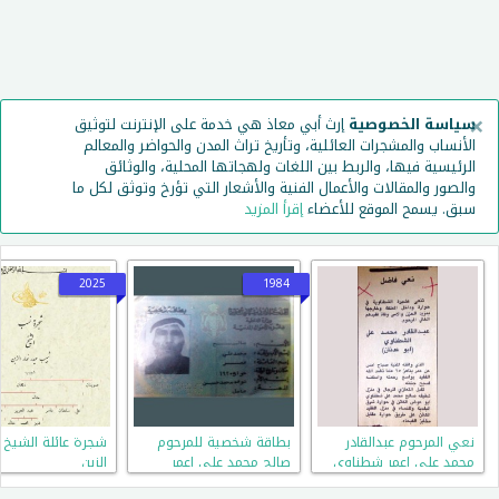
×
سياسة الخصوصية
إرث أبي معاذ هي خدمة على الإنترنت لتوثيق
الأنساب والمشجرات العائلية، وتأريخ تراث المدن والحواضر والمعالم
الرئيسية فيها، والربط بين اللغات ولهجاتها المحلية، والوثائق
والصور والمقالات والأعمال الفنية والأشعار التي تؤرخ وتوثق لكل ما
سبق. يسمح الموقع للأعضاء
إقرأ المزيد
2025
1984
نعي المرحوم عبدالقادر
بطاقة شخصية للمرحوم
شجرة عائلة الشيخ
محمد علي اعمر شطناوي
صالح محمد علي إعمر
الزبن
شطناوي