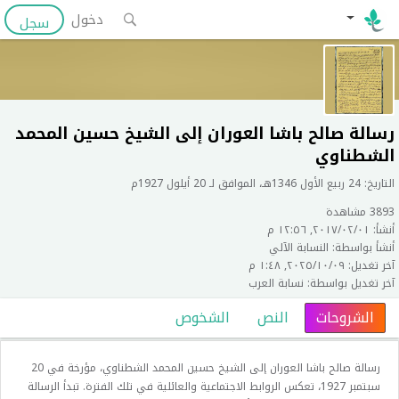
دخول
سجل
رسالة صالح باشا العوران إلى الشيخ حسين المحمد
الشطناوي
التاريخ: 24 ربيع الأول 1346هـ، الموافق لـ 20 أيلول 1927م
3893 مشاهدة
أنشأ: ٠١‏/٠٢‏/٢٠١٧, ١٢:٥٦ م
أنشأ بواسطة: النسابة الآلي
آخر تغديل: ٠٩‏/١٠‏/٢٠٢٥, ١:٤٨ م
آخر تغديل بواسطة: نسابة العرب
الشروحات
النص
الشخوص
رسالة صالح باشا العوران إلى الشيخ حسين المحمد الشطناوي، مؤرخة في 20
سبتمبر 1927، تعكس الروابط الاجتماعية والعائلية في تلك الفترة. تبدأ الرسالة