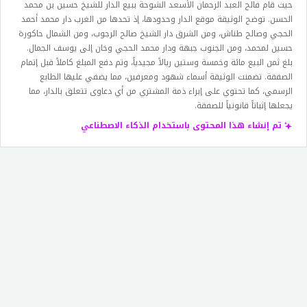
حيث قام فالح العبد الرحمان الأسعد الشوحة ببيع الدار للشيخ حسين بن محمد
الحسن. توضح الوثيقة موقع الدار وحدودها، إذ تحدها من الغرب دار محمد أحمد
الحجي وصالح طناش، ومن الشرق دار الشيخ صالح الرجوب، ومن الشمال حاكورة
حسين لمحمد، ومن الجنوب جبهة ودار محمد الحجي وخان إلى يوسف الجمال.
بلغ ثمن البيع مائة وخمسة وستين ريالاً مجيدياً، وتم دفع المبلغ كاملاً قبل إتمام
الصفقة. تضمنت الوثيقة أسماء شهود ومعرفين، مما يضفي عليها الطابع
الرسمي، كما تحتوي على إبراء ذمة المشتري من أي دعاوى تتعلق بالدار، مما
يجعلها إثباتاً قانونياً للصفقة.
تم إنشاء هذا المحتوى باستخدام الذكاء الاصطناعي