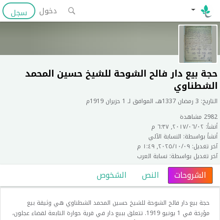
دخول
سجل
حجة بيع دار فالح الشوحة للشيخ حسين المحمد
الشطناوي
التاريخ: 3 رمضان 1337هـ، الموافق لـ 1 حزيران 1919م
2982 مشاهدة
أنشأ: ٠٢‏/٠٦‏/٢٠١٧, ٦:٣٧ م
أنشأ بواسطة: النسابة الآلي
آخر تغديل: ٠٩‏/١٠‏/٢٠٢٥, ١:٤٩ م
آخر تغديل بواسطة: نسابة العرب
الشروحات
النص
الشخوص
حجة بيع دار فالح الشوحة للشيخ حسين المحمد الشطناوي هي وثيقة بيع
مؤرخة في 1 يونيو 1919. تتعلق ببيع دار في قرية حوارة التابعة لقضاء عجلون،