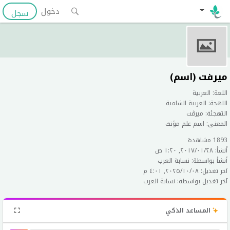
دخول
سجل
ميرفت (اسم)
اللغة: العربية
اللهجة: العربية الشامية
التهجئة: ميرڤت
المعنى: اسم علم مؤنث
1893 مشاهدة
أنشأ: ٢٨‏/٠١‏/٢٠١٧, ١:٢٠ ص
أنشأ بواسطة: نسابة العرب
آخر تغديل: ٠٨‏/١٠‏/٢٠٢٥, ٤:٠١ م
آخر تغديل بواسطة: نسابة العرب
المساعد الذكي