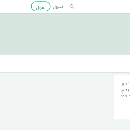
دخول
سجل
َ مِ
 يعني
نه هذه