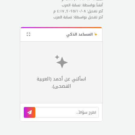
أنشأ بواسطة: نسابة العرب
آخر تغديل: ٠٨‏/١٠‏/٢٠٢٥, ٤:١٧ م
آخر تغديل بواسطة: نسابة العرب
المساعد الذكي
اسألني عن أحمد (العربية
الفصحى).