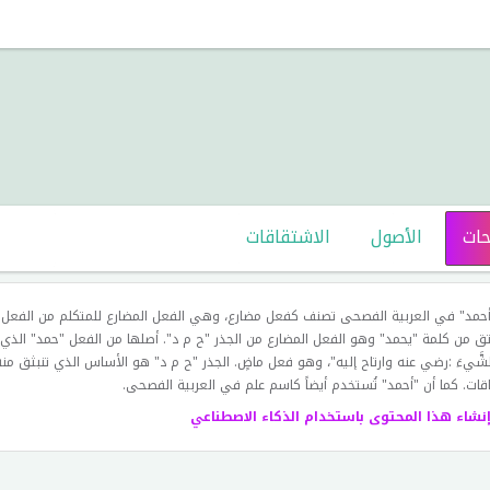
حات
الأصول
الاشتقاقات
حمد" في العربية الفصحى تصنف كفعل مضارع، وهي الفعل المضارع للمتكلم من الفعل "ح
تق من كلمة "يحمد" وهو الفعل المضارع من الجذر "ح م د". أصلها من الفعل "حمد" الذي
لشَّيءَ :رضي عنه وارتاح إليه"، وهو فعل ماضٍ. الجذر "ح م د" هو الأساس الذي تنبثق م
قات. كما أن "أحمد" تُستخدم أيضاً كاسم علم في العربية الفصحى.
إنشاء هذا المحتوى باستخدام الذكاء الاصطناعي