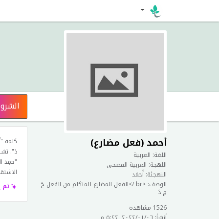
الشرو
أحمد (فعل مضارع)
كلمة "أ
دَ". تش
اللغة: العربية
"حمِد ا
اللهجة: العربية الفصحى
الاشتقا
التهجئة: أَحمَد
الوصف: <br />الفعل المضارع للمتكلم من الفعل حَ
تم 
مِ دَ
1526 مشاهدة
أنشأ: ٠٦‏/٠١‏/٢٠٢٢, ٥:٢٢ م