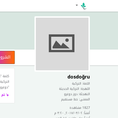
الشرو
dosdoğru
كلمة "
التركية
اللغة: التركية
"دوغرو"
اللهجة: التركية الحديثة
التهجئة: دوز دوغرو
تم 
المعنى: خط مستقيم
1827 مشاهدة
أنشأ: ٠٢‏/٠٣‏/٢٠١٧, ٣:٢٠ م