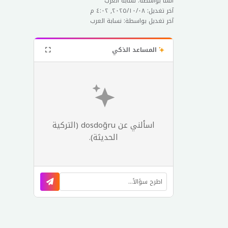
أنشأ بواسطة: نسابة العرب
آخر تغديل: ٠٨‏/١٠‏/٢٠٢٥, ٤:٠٢ م
آخر تغديل بواسطة: نسابة العرب
المساعد الذكي
اسألني عن dosdoğru (التركية
الحديثة).