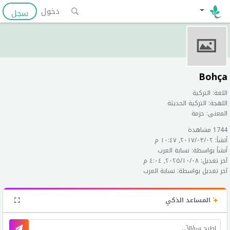
دخول
سجل
Bohça
اللغة: التركية
اللهجة: التركية الحديثة
المعنى: حزمة
1744 مشاهدة
أنشأ: ٠٢‏/٠٣‏/٢٠١٧, ١٠:٤٧ م
أنشأ بواسطة: نسابة العرب
آخر تغديل: ٠٨‏/١٠‏/٢٠٢٥, ٤:٠٤ م
آخر تغديل بواسطة: نسابة العرب
المساعد الذكي