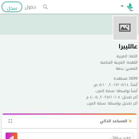
دخول
سجل
عالليبرا
اللغة: العربية
اللهجة: العربية الشامية
المعنى: بدقة
3699 مشاهدة
أنشأ: ١٤‏/٠٨‏/٢٠١٧, ٥:١٠ ص
أنشأ بواسطة: نسابة العرب
آخر تغديل: ٠٨‏/١٠‏/٢٠٢٥, ٤:٠٥ م
آخر تغديل بواسطة: نسابة العرب
المساعد الذكي