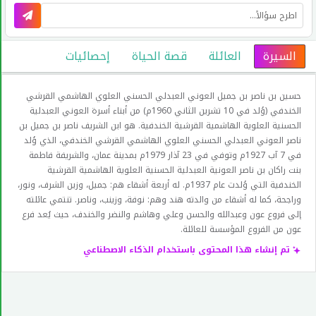
السيرة
العائلة
قصة الحياة
إحصائيات
حسين بن ناصر بن جميل العوني العبدلي الحسني العلوي الهاشمي القرشي
الخندفي (وُلد في 10 تشرين الثاني 1960م) من أبناء أسرة العوني العبدلية
الحسنية العلوية الهاشمية القرشية الخندفية. هو ابن الشريف ناصر بن جميل بن
ناصر العوني العبدلي الحسني العلوي الهاشمي القرشي الخندفي، الذي وُلد
في 7 آب 1927م وتوفي في 23 آذار 1979م بمدينة عمان، والشريفة فاطمة
بنت راكان بن ناصر العونية العبدلية الحسنية العلوية الهاشمية القرشية
الخندفية التي وُلدت عام 1937م. له أربعة أشقاء هم: جميل، وزين الشرف، ونور،
وراجحة، كما له أشقاء من والدته هند وهم: نوفة، وزينب، وناصر. تنتمي عائلته
إلى فروع عون وعبدالله والحسن وعلي وهاشم والنضر والخندف، حيث يُعد فرع
عون من الفروع المؤسسة للعائلة.
تم إنشاء هذا المحتوى باستخدام الذكاء الاصطناعي