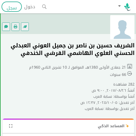
دخول
سجل
الشريف حسين بن ناصر بن جميل العوني العبدلي
الحسني العلوي الهاشمي القرشي الخندفي
21 جمادى الأولى 1380هـ، الموافق لـ 10 تشرين الثاني 1960م
66 سنوات
282 مشاهدة
أنشأ: ٢٦‏/٠٨‏/٢٠١٧, ٩:٠٠ ص
أنشأ بواسطة: نسابة العرب
آخر تغديل: ٠٥‏/١٠‏/٢٠٢٥, ١٢:٣٧ ص
آخر تغديل بواسطة: نسابة العرب
المساعد الذكي