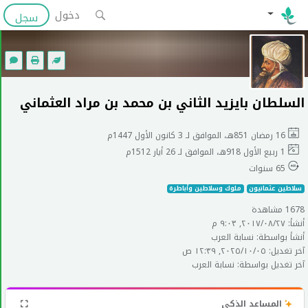
دخول
سجل
السلطان بايزيد الثاني بن محمد بن مراد العثماني
16 رمضان 851هـ، الموافق لـ 3 كانون الأول 1447م
1 ربيع الأول 918هـ، الموافق لـ 26 أيار 1512م
65 سنوات
سلاطين عثمانيون
ملوك وسلاطين وأباطرة
1678 مشاهدة
أنشأ: ٢٧‏/٠٨‏/٢٠١٧, ٩:٠٣ م
أنشأ بواسطة: نسابة العرب
آخر تغديل: ٠٥‏/١٠‏/٢٠٢٥, ١٢:٣٩ ص
آخر تغديل بواسطة: نسابة العرب
المساعد الذكي