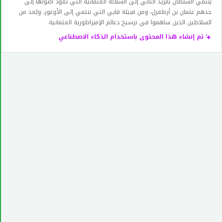
ينتمي السلطان بايزيد الثاني إلى السلالة العثمانية التي تعود أصولها إلى
جدهم عثمان بن أرطغرل، ومن قبيلة قايي التي تنتمي إلى الأوغوز، ويُعد من
السلاطين الذين ساهموا في ترسيخ دعائم الإمبراطورية العثمانية.
تم إنشاء هذا المحتوى باستخدام الذكاء الاصطناعي