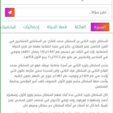
السيرة
العائلة
قصة الحياة
إحصائيات
شخصيات عام
السلطان بايزيد الثاني بن السلطان محمد الفاتح، من السلاطين العثمانيين في
القرن الخامس عشر الميلادي، حكم في فترة انتقالية مهمة من تاريخ الدولة
العثمانية. وُلد في الثالث من ديسمبر عام 1447م (16 رمضان 851هـ) وتوفي
في السادس والعشرين من مايو عام 1512م (1 ربيع الأول 918هـ).
ينحدر السلطان بايزيد الثاني من أسرة عثمانية عريقة، فهو ابن السلطان محمد
الفاتح الثاني بن السلطان مراد الثاني، وابن السيدة ستي مكرمة خاتون التي
وُلدت في عام 1429م وتوفيت عام 1487م. تزوج من كلبهار خاتون الثانية،
وأنجب منها السلطان سليم ياووز الأول، المعروف بلقب أمير المؤمنين وخليفة
المسلمين.
كان للسلطان بايزيد الثاني عدة أبناء منهم السلطان سليم ياووز الأول، وشهيزاد
أحمد، وشاهزاده قورقود، وقد توفي الأخيران في منتصف القرن السادس عشر
تقريبًا. كما كان له أشقاء من أبنائه السلطان جم سلطان وجوهر خان.