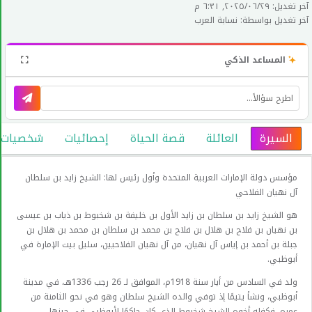
آخر تغديل: ٢٩‏/٠٦‏/٢٠٢٥, ٦:٣١ م
آخر تغديل بواسطة: نسابة العرب
المساعد الذكي
السيرة
العائلة
قصة الحياة
إحصائيات
شخصيات عا
مؤسس دولة الإمارات العربية المتحدة وأول رئيس لها: الشيخ زايد بن سلطان
آل نهيان الفلاحي
هو الشيخ زايد بن سلطان بن زايد الأول بن خليفة بن شخبوط بن ذياب بن عيسى
بن نهيان بن فلاح بن هلال بن فلاح بن محمد بن سلطان بن محمد بن هلال بن
جبلة بن أحمد بن إياس آل نهيان، من آل نهيان الفلاحيين، سليل بيت الإمارة في
أبوظبي.
ولد في السادس من أيار سنة 1918م، الموافق لـ 26 رجب 1336هـ، في مدينة
أبوظبي، ونشأ يتيمًا إذ توفي والده الشيخ سلطان وهو في نحو الثامنة من
عمره، فكفله أخوه الشيخ شخبوط الذي كان حاكمًا لأبوظبي في حينها.