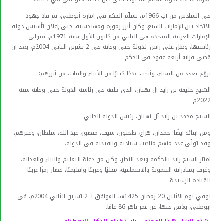
في السادس من آب 1966م، تسلّم الحكم في إمارة أبوظبي، ثم قاد جهود
الاتحاد بين الإمارات السبع، وكان أبرز رموزه ومهندسيه، حتى إعلان تأسيس دولة
الإمارات العربية المتحدة في الثاني من كانون الأول سنة 1971م، فتولى
رئاستها، وظل على رأس الدولة حتى وفاته في 2 تشرين الثاني 2004م، بعد أن
قضى قرابة أربعة عقود في الحكم.
تزوّج بعدد من النساء، وأنجب عددًا كبيرًا من الأبناء والبنات، من أبرزهم:
الشيخ خليفة بن زايد آل نهيان، الذي خلفه في رئاسة الدولة حتى وفاته سنة
2022م.
الشيخ محمد بن زايد آل نهيان، رئيس الدولة الحالي.
ومن أبنائه أيضًا: حمدان، هزاع، طحنون، سيف، منصور، عبد الله، سلطان، وغيرهم،
وقد تولّى عدد منهم مناصب سيادية وتنفيذية في الدولة.
امتاز الشيخ زايد بالحكمة وبعد النظر، وكان من دعاة التعليم والبناء والعدالة،
وعُرف بمبادراته التنموية والاجتماعية، محليًا وعربيًا وإقليميًا، فصار رمزًا عربيًا
للقيادة الرشيدة.
توفي يوم الاثنين 20 رمضان 1425هـ، الموافق لـ 2 تشرين الثاني 2004م، في
أبوظبي، ودُفن فيها، عن عمر ناهز 86 عامًا.