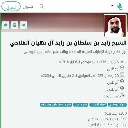
دخول
سجل
الشيخ زايد بن سلطان بن زايد آل نهيان الفلاحي
أول حكام دولة الإمارات العربية المتحدة وثالث عشر حكام إمارة أبوظبي
26 رجب 1336هـ، الموافق لـ 6 أيار 1918م
أبوظبي
20 رمضان 1425هـ، الموافق لـ 2 تشرين الثاني 2004م
أبوظبي
أبوظبي
87 سنوات
أمراء أبوظبي
أمراء الإمارت
ملوك عرب
ملوك وسلاطين وأباطرة
2950 مشاهدة
أنشأ: ٠١‏/١٠‏/٢٠١٧, ٣:١٧ م
أنشأ بواسطة: نسابة العرب