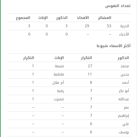
تعداد النفوس
العشائر
الأفخاذ
الذكور
الإناث
المجموع
الذرية
53
29
3
0
3
الأحياء
--
--
0
0
0
أكثر الأسماء شيوعا
الذكور
التكرار
الإناث
التكرار
محمد
27
تميمة
1
يحيى
11
فاطمة
1
أحمد
8
أم ملال
1
أبو بكر
7
رقية
1
عبدالله
7
تنميرت
1
عمر
7
--
--
إبراهيم
7
--
--
علي
6
--
--
يوسف
6
--
--