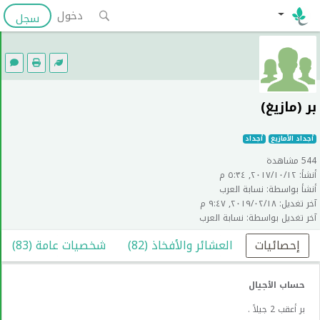
دخول
سجل
بر (مازيغ)
أجداد الأمازيغ
أجداد
544 مشاهدة
أنشأ: ١٢‏/١٠‏/٢٠١٧, ٥:٣٤ م
أنشأ بواسطة: نسابة العرب
آخر تغديل: ١٨‏/٠٢‏/٢٠١٩, ٩:٤٧ م
آخر تغديل بواسطة: نسابة العرب
إحصائيات
العشائر والأفخاذ (82)
شخصيات عامة (83)
حساب الأجيال
بر أعقب 2 جيلاً .