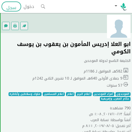
دخول
سجل
ابو العلا إدريس المأمون بن يعقوب بن يوسف
الكومي
الخليفة التاسع لدولة الموحدين
582هـ، الموافق لـ 1186م
9 جمادى الأولى 640هـ، الموافق لـ 10 تشرين الثاني 1242م
57 سنوات
الموحدون
أمراء الموحدين
أعلام البربر
أعلام
أعلام المسلمين
ملوك وسلاطين وأباطرة
حكام المغرب وإفريقية
790 مشاهدة
أنشأ: ١٣‏/١٠‏/٢٠١٧, ١:٠٨ ص
أنشأ بواسطة: نسابة العرب
آخر تغديل: ٠٥‏/٠٨‏/٢٠١٩, ٨:١١ م
آخر تغديل بواسطة: نسابة العرب