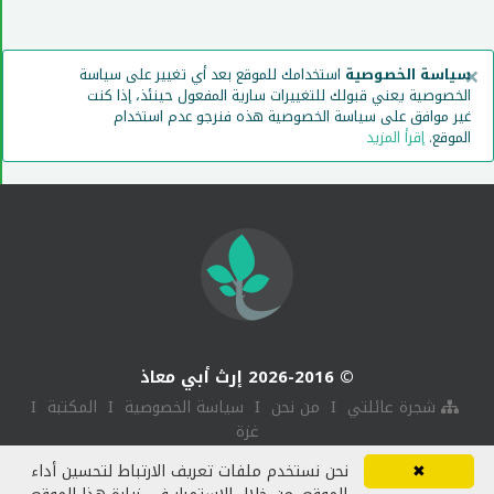
×
سياسة الخصوصية
استخدامك للموقع بعد أي تغيير على سياسة
الخصوصية يعني قبولك للتغييرات سارية المفعول حينئذ، إذا كنت
غير موافق على سياسة الخصوصية هذه فنرجو عدم استخدام
الموقع.
إقرأ المزيد
© 2026-2016 إرث أبي معاذ
I
I
I
I
شجرة عائلتي
من نحن
سياسة الخصوصية
المكتبة
غزة
✖
نحن نستخدم ملفات تعريف الارتباط لتحسين أداء