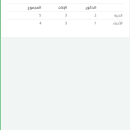
الذكور
الإناث
المجموع
الذرية
2
3
5
الأحياء
1
3
4