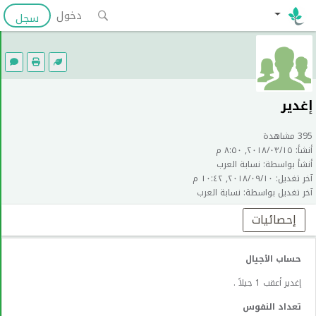
دخول
سجل
إغدير
395 مشاهدة
أنشأ: ١٥‏/٠٣‏/٢٠١٨, ٨:٥٠ م
أنشأ بواسطة: نسابة العرب
آخر تغديل: ١٠‏/٠٩‏/٢٠١٨, ١٠:٤٢ م
آخر تغديل بواسطة: نسابة العرب
إحصائيات
حساب الأجيال
إغدير أعقب 1 جيلاً .
تعداد النفوس