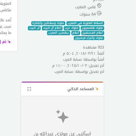
العلوية
فاس، المغرب
مكناس عام 1710م وتوفي عام 1790م، وقد استم
64 سنوات
تُعد عا
السلالة العلوية في المغرب
ملوك وسلاطين وأباطرة
نسب عري
ملوك هاشميون
ملوك عرب
أعلام آل البيت
آل البيت
ما يعكس
أعلام المسلمين
أعلام
سلاطين المغرب
ملوك وأمراء قرشيون
تم إ
923 مشاهدة
أنشأ: ٢١‏/٠٣‏/٢٠١٨, ٥:٠٤ م
أنشأ بواسطة: نسابة العرب
آخر تغديل: ٠٣‏/١٠‏/٢٠٢٥, ١١:٠٠ م
آخر تغديل بواسطة: نسابة العرب
المساعد الذكي
اسألني عن مولاي عبدالله بن