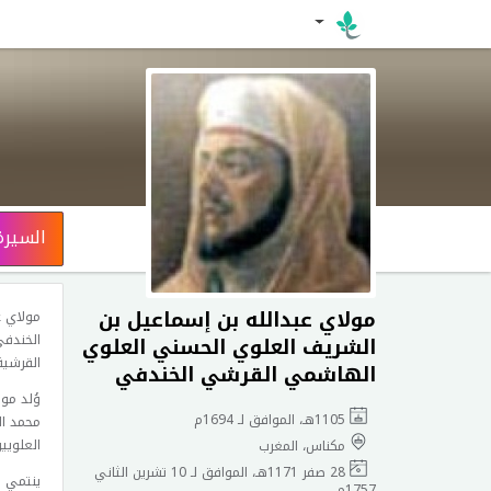
السيرة
مولاي عبدالله بن إسماعيل بن
مولاي ع
الشريف العلوي الحسني العلوي
القرشية
الهاشمي القرشي الخندفي
1105هـ، الموافق لـ 1694م
العلويين
مكناس، المغرب
28 صفر 1171هـ، الموافق لـ 10 تشرين الثاني
ينتمي م
1757م