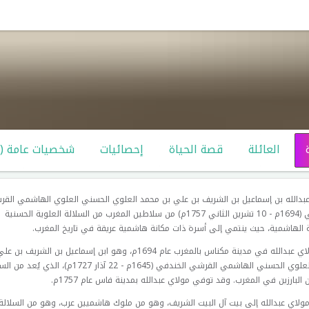
العائلة
قصة الحياة
إحصائيات
شخصيات عامة (14)
بدالله بن إسماعيل بن الشريف بن علي بن محمد العلوي الحسني العلوي الهاشمي الق
الخندفي (1694م - 10 تشرين الثاني 1757م) من سلاطين المغرب من السلالة العلوية الحسنية
 الهاشمية، حيث ينتمي إلى أسرة ذات مكانة هاشمية عريقة في تاريخ المغرب.
وُلد مولاي عبدالله في مدينة مكناس بالمغرب عام 1694م، وهو ابن إسماعيل بن الشريف ب
محمد العلوي الحسني الهاشمي القرشي الخندفي (1645م - 22 آذار 1727م)، 
 البارزين في المغرب. وقد توفي مولاي عبدالله بمدينة فاس عام 1757م.
ولاي عبدالله إلى بيت آل البيت الشريف، وهو من ملوك هاشميين عرب، وهو من السلالة