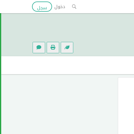
دخول
سجل