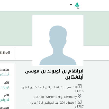
العائلة
ابراهام بن لوبولد بن موسى
العائلة
أينشتاين
أينشتاين
الأب
10 صفر 1130هـ، الموافق لـ 12 كانون الثاني
لوبولد
1718م
الأم
Buchau, Wurtenberg, Germany
كارولين
1 رمضان 1201هـ، الموافق لـ 16 حزيران
1787م
الزوجا