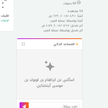
69 سنوات
59 مشاهدة
أنشأ: ٢١‏/٠٤‏/٢٠١٨, ٦:٣٢ ص
الأبناء
: 3
لوبولد
،
أنشأ بواسطة: نسابة العرب
آخر تغديل: ١٧‏/٠٧‏/٢٠١٨, ٤:٥٩ ص
آخر تغديل بواسطة: نسابة العرب
المساعد الذكي
اسألني عن ابراهام بن لوبولد بن
موسى أينشتاين.