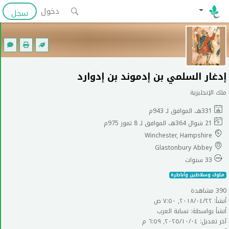
دخول
سجل
إدغار السلمي بن إدموند بن إدوارد
ملك الإنجليزية
331هـ، الموافق لـ 943م
21 شوال 364هـ، الموافق لـ 8 تموز 975م
Winchester, Hampshire
Glastonbury Abbey
33 سنوات
ملوك وسلاطين وأباطرة
390 مشاهدة
أنشأ: ٢٢‏/٠٤‏/٢٠١٨, ٧:٥٠ ص
أنشأ بواسطة: نسابة العرب
آخر تغديل: ٠٤‏/١٠‏/٢٠٢٥, ٦:٥٩ م