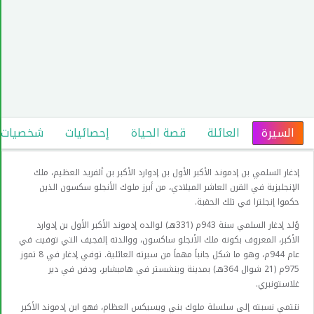
السيرة
العائلة
قصة الحياة
إحصائيات
شخصيات عا
إدغار السلمي بن إدموند الأكبر الأول بن إدوارد الأكبر بن ألفريد العظيم، ملك
الإنجليزية في القرن العاشر الميلادي، من أبرز ملوك الأنجلو سكسون الذين
حكموا إنجلترا في تلك الحقبة.
وُلد إدغار السلمي سنة 943م (331هـ) لوالده إدموند الأكبر الأول بن إدوارد
الأكبر، المعروف بكونه ملك الأنجلو ساكسون، ووالدته إلفجيف التي توفيت في
عام 944م، وهو ما شكل جانباً مهماً من سيرته العائلية. توفي إدغار في 8 تموز
975م (21 شوال 364هـ) بمدينة وينشستر في هامبشاير، ودفن في دير
غلاستونبري.
تنتمي نسبته إلى سلسلة ملوك بني ويسيكس العظام، فهو ابن إدموند الأكبر