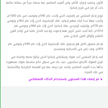
الأول، وحفيد إدوارد الأكبر، وابن ألفريد العظيم، مما يجعله جزءاً من سلالة حاكمة
ذات أثر بارز في تاريخ إنجلترا.
تزوج إدغار السلمي من إلفثريث التي وُلدت عام 945م وتوفيت في عام 1000م،
وأنجب منها عدة أبناء منهم إدوارد، ملك الإنجليزية، الذي وُلد عام 962م وتوفي
عام 978م، وإثيلريد أونريدي، ملك إنجلترا، الذي وُلد عام 966م وتوفي عام
1016م. كما أنجب اثنين آخرين هما إدموند وإدغيذ اللذان عاشا في أواخر القرن
العاشر وأوائل القرن الحادي عشر.
لإدغار شقيق كامل هو إيدويغ، ملك الإنجليزية الذي وُلد عام 940م وتوفي عام
959م، وقد دفن في كاتدرائية وينشستر.
يُعد إدغار السلمي أحد ملوك وسلاطين إنجلترا الذين تركوا بصمة واضحة في
تاريخ الملوك الأنجلو سكسون، حيث جاء في سياق حكم سلسلة ملوك مشهورة
بدأها جده ألفريد العظيم، وامتد عبر ذريته، مما يبرز أهميته التاريخية والأنسابية
في تلك الفترة.
تم إنشاء هذا المحتوى باستخدام الذكاء الاصطناعي