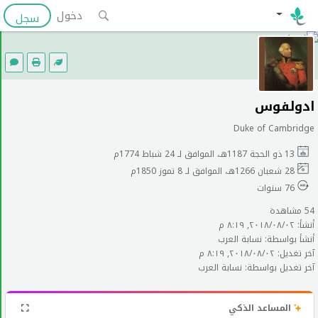
دخول
سجل
ادولفوس
Duke of Cambridge
13 ذو الحجة 1187هـ، الموافق لـ 24 شباط 1774م
28 شعبان 1266هـ، الموافق لـ 8 تموز 1850م
76 سنوات
54 مشاهدة
أنشأ: ٠٢‏/٠٨‏/٢٠١٨, ٨:١٩ م
أنشأ بواسطة: نسابة العرب
آخر تغديل: ٠٢‏/٠٨‏/٢٠١٨, ٨:١٩ م
آخر تغديل بواسطة: نسابة العرب
المساعد الذكي