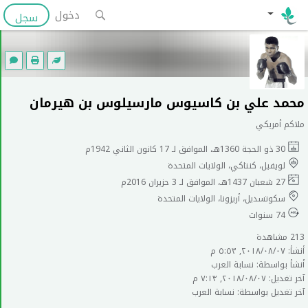
دخول
سجل
محمد علي بن كاسيوس مارسيلوس بن هيرمان
ملاكم أمريكي
30 ذو الحجة 1360هـ، الموافق لـ 17 كانون الثاني 1942م
لويفيل، كنتاكي، الولايات المتحدة
27 شعبان 1437هـ، الموافق لـ 3 حزيران 2016م
سكوتسديل، أريزونا، الولايات المتحدة
74 سنوات
213 مشاهدة
أنشأ: ٠٧‏/٠٨‏/٢٠١٨, ٥:٥٣ م
أنشأ بواسطة: نسابة العرب
آخر تغديل: ٠٧‏/٠٨‏/٢٠١٨, ٧:١٣ م
آخر تغديل بواسطة: نسابة العرب