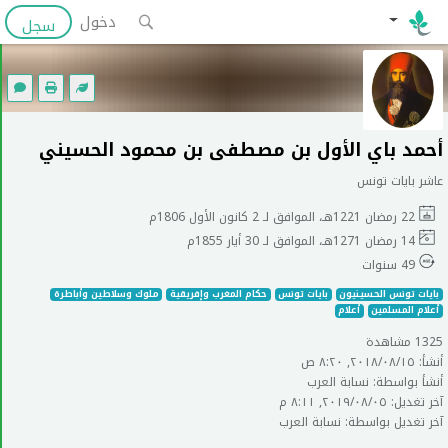
دخول
سجل
أحمد باي الأول بن مصطفى بن محمود الحسيني
عاشر بايات تونس
22 رمضان 1221هـ، الموافق لـ 2 كانون الأول 1806م
14 رمضان 1271هـ، الموافق لـ 30 أيار 1855م
49 سنوات
بايات تونس الحسينيون
بايات تونس
حكام المغرب وإفريقية
ملوك وسلاطين وأباطرة
أعلام المسلمين
أعلام
1325 مشاهدة
أنشأ: ١٥‏/٠٨‏/٢٠١٨, ٨:٢٠ ص
أنشأ بواسطة: نسابة العرب
آخر تغديل: ٠٥‏/٠٨‏/٢٠١٩, ٨:١١ م
آخر تغديل بواسطة: نسابة العرب