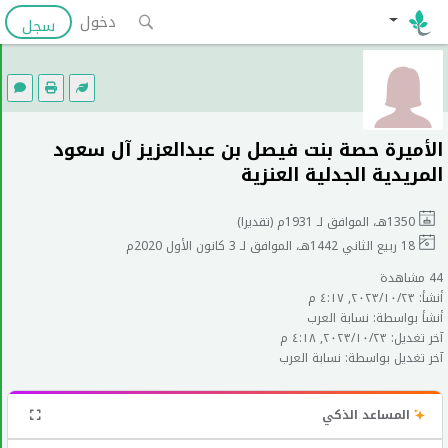
دخول
سجل
الأميرة حصة بنت فيصل بن عبدالعزيز آل سعود
المريدية الجدلية العنزية
1350هـ، الموافق لـ 1931م (تقديرا)
18 ربيع الثاني 1442هـ، الموافق لـ 3 كانون الأول 2020م
44 مشاهدة
أنشأ: ٢٣‏/١٠‏/٢٠٢٣, ٤:١٧ م
أنشأ بواسطة: نسابة العرب
آخر تغديل: ٢٣‏/١٠‏/٢٠٢٣, ٤:١٨ م
آخر تغديل بواسطة: نسابة العرب
المساعد الذكي