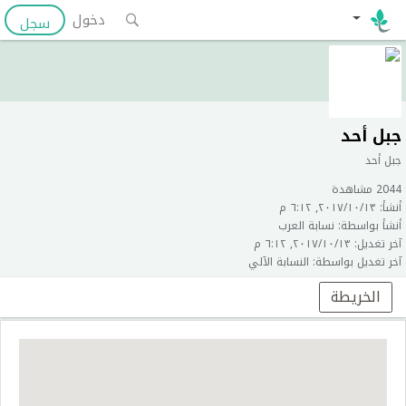
دخول
سجل
جبل أحد
جبل أحد
2044 مشاهدة
أنشأ: ١٣‏/١٠‏/٢٠١٧, ٦:١٢ م
أنشأ بواسطة: نسابة العرب
آخر تغديل: ١٣‏/١٠‏/٢٠١٧, ٦:١٢ م
آخر تغديل بواسطة: النسابة الآلي
الخريطة