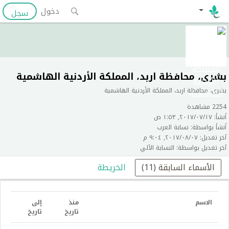
دخول
سجل
بشرى، محافظة اربد، المملكة الأردنية الهاشمية
بشرى، محافظة اربد، المملكة الأردنية الهاشمية
2254 مشاهدة
أنشأ: ١٧‏/٠٧‏/٢٠١٧, ١:٥٣ ص
أنشأ بواسطة: نسابة العرب
آخر تغديل: ٠٧‏/٠٨‏/٢٠١٧, ٩:٠٤ م
آخر تغديل بواسطة: النسابة الآلي
الأسماء السابقة (11)
الخريطة
الاسم
منذ
إلى
تاريخ
تاريخ