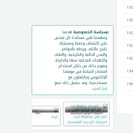
192
192
×
سياسة الخصوصية
هدفنا
192
ومهمتنا هي مساعدة كل شخص
على اكتشاف وحفظ ومشاركة
192
تاريخ عائلته، وربطه بالحواضر
والمدن الحالية والتاريخية، واللغات
192
واللهجات المحكية منها والدارجة،
ونقوم بذلك من خلال استخدام
المصادر المتاحة في موقعنا
194
الإلكتروني وبالتعاون مع
مستخدمينا، وقد يشمل ذلك جمع
196
إقرأ المزيد
كفر جايز، محافظة اربد،
خرجا
المملكة الأردنية الهاشمية
كفر جايز، محافظة اربد،
خرجا
حريما
المملكة الأردنية الهاشمية