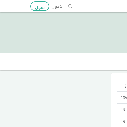
دخول
سجل
خ
186
191
191