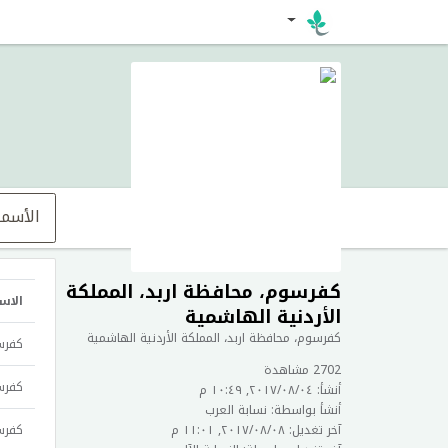
الأسماء
كفرسوم، محافظة اربد، المملكة
الاس
الأردنية الهاشمية
كفرسوم، محافظة اربد، المملكة الأردنية الهاشمية
كفرسو
2702 مشاهدة
كفرسو
أنشأ: ٠٤‏/٠٨‏/٢٠١٧, ١٠:٤٩ م
أنشأ بواسطة: نسابة العرب
آخر تغديل: ٠٨‏/٠٨‏/٢٠١٧, ١١:٠١ م
كفرسو