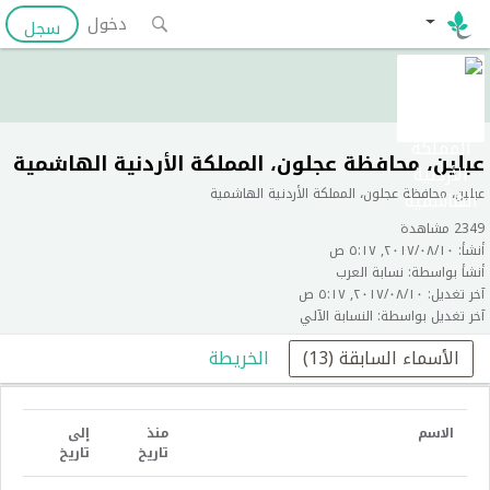
دخول
سجل
عبلين، محافظة عجلون، المملكة الأردنية الهاشمية
عبلين، محافظة عجلون، المملكة الأردنية الهاشمية
2349 مشاهدة
أنشأ: ١٠‏/٠٨‏/٢٠١٧, ٥:١٧ ص
أنشأ بواسطة: نسابة العرب
آخر تغديل: ١٠‏/٠٨‏/٢٠١٧, ٥:١٧ ص
آخر تغديل بواسطة: النسابة الآلي
الأسماء السابقة (13)
الخريطة
الاسم
منذ
إلى
تاريخ
تاريخ