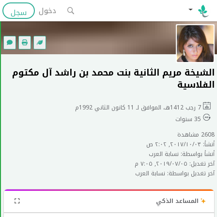
دخول
سجل
الشيخة مريم الثانية بنت محمد بن راشد آل مكتوم
الفلاسية
7 رجب 1412هـ، الموافق لـ 11 كانون الثاني 1992م
35 سنوات
2608 مشاهدة
أنشأ: ٠٣‏/١٠‏/٢٠١٧, ٢:٠٢ ص
أنشأ بواسطة: نسابة العرب
آخر تغديل: ٠٥‏/٠٧‏/٢٠١٩, ٧:٠٥ م
آخر تغديل بواسطة: نسابة العرب
المساعد الذكي