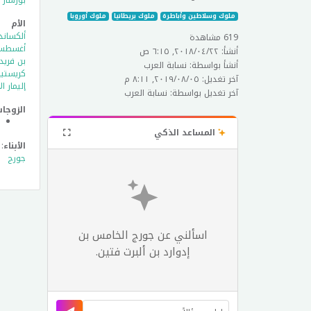
بورشار ا
ملوك وسلاطين وأباطرة
ملوك بريطانيا
ملوك أوروبا
الأم
ألكساند
619 مشاهدة
أغسطس ب
أنشأ: ٢٢‏/٠٤‏/٢٠١٨, ٦:١٥ ص
بن فريد
أنشأ بواسطة: نسابة العرب
كريستيا
آخر تغديل: ٠٥‏/٠٨‏/٢٠١٩, ٨:١١ م
إليمار ا
آخر تغديل بواسطة: نسابة العرب
الزوجا
المساعد الذكي
الأبناء
: 1
جورج
اسألني عن جورج الخامس بن
إدوارد بن ألبرت فتين.