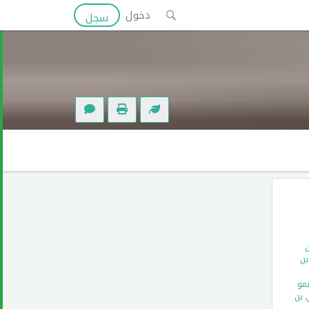
دخول
سجل
ن
بن
يمو
 بن