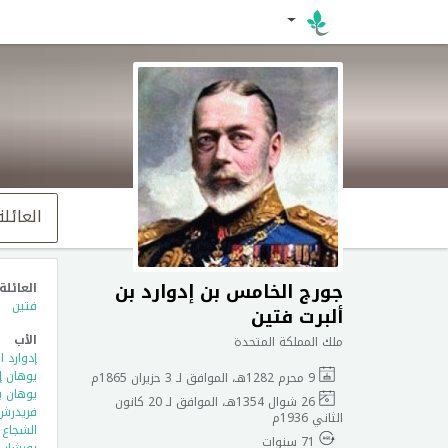
العائلة
جورج الخامس بن إدوارد بن
العائلة
فتين
ألبرت فتين
الأب
ملك المملكة المتحدة
إدوارد 
يوهان إ
9 محرم 1282هـ، الموافق لـ 3 حزيران 1865م
يوهان ب
26 شوال 1354هـ، الموافق لـ 20 كانون
فريدرش ا
الثاني 1936م
الشجاع ب
71 سنوات