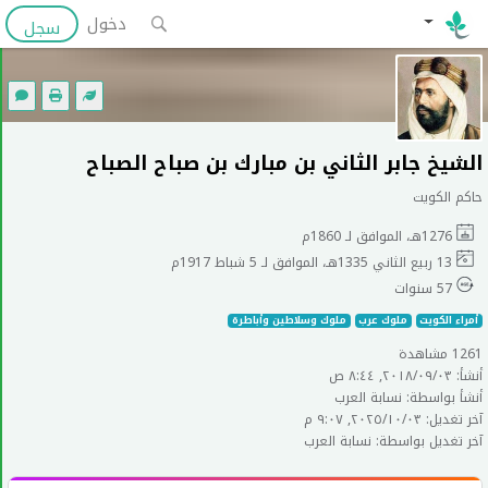
دخول
سجل
الشيخ جابر الثاني بن مبارك بن صباح الصباح
حاكم الكويت
1276هـ، الموافق لـ 1860م
13 ربيع الثاني 1335هـ، الموافق لـ 5 شباط 1917م
57 سنوات
أمراء الكويت
ملوك عرب
ملوك وسلاطين وأباطرة
1261 مشاهدة
أنشأ: ٠٣‏/٠٩‏/٢٠١٨, ٨:٤٤ ص
أنشأ بواسطة: نسابة العرب
آخر تغديل: ٠٣‏/١٠‏/٢٠٢٥, ٩:٠٧ م
آخر تغديل بواسطة: نسابة العرب