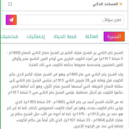
المساعد الذكي
السيرة
العائلة
قصة الحياة
إحصائيات
شخصيات عا
الشيخ جابر الثاني بن الشيخ مبارك الكبير بن الشيخ صباح الثاني الصباح (1860م -
5 شباط 1917م) من أمراء الكويت البارزين في أواخر القرن التاسع عشر وأوائل
القرن العشرين، وشخصية معروفة بحكمه للكويت في تلك الفترة.
ولد الشيخ جابر الثاني في عام 1860م، وهو ابن الشيخ مبارك الكبير الذي حكم
الكويت قبل وفاته في 28 تشرين الثاني 1915م. ينتمي الشيخ جابر الثاني إلى
سلالة الصباح العريقة، التي أسسها الشيخ صباح الأول، وهو أحد أبنائها الذين
حكموا الكويت عبر أجيال متعاقبة. توفي الشيخ جابر الثاني في 5 شباط 1917م.
له من الأبناء الشيخ أحمد بن جابر الثاني (1885م - 29 شباط 1950م)، الذي
تولى حكم الكويت بعده، وهو من أمراء الكويت المعروفين كذلك. كما له ابن آخر
هو حمد بن جابر (1912م - 1975م). كما له أخوة من الأب مثل الشيخ سالم بن
مبارك الكبير (1864م - 23 شباط 1921م)، الذي كان أيضاً من حكام الكويت،
إضافة إلى عدد من الإخوة الآخرين.