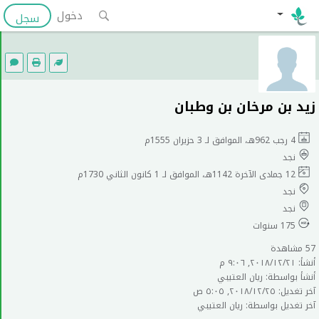
دخول
سجل
زيد بن مرخان بن وطبان
4 رجب 962هـ، الموافق لـ 3 حزيران 1555م
نجد
12 جمادى الآخرة 1142هـ، الموافق لـ 1 كانون الثاني 1730م
نجد
نجد
175 سنوات
57 مشاهدة
أنشأ: ٢١‏/١٢‏/٢٠١٨, ٩:٠٦ م
أنشأ بواسطة: ريان العتيبي
آخر تغديل: ٢٥‏/١٢‏/٢٠١٨, ٥:٠٥ ص
آخر تغديل بواسطة: ريان العتيبي